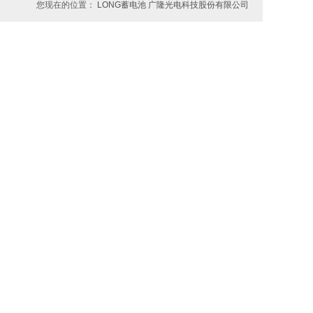
您现在的位置：
LONG蓄电池 广隆光电科技股份有限公司
> 联系方式